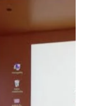
Πηγή: βίντεο του Δήμου Νίκαιας-Αγ. Ι. Ρέντη
στο YouTube ΔΗΜΟΤΙΚΗ ΠΙΝΑΚΟΘΗΚΗ
ΝΙΚΑΙΑΣ-ΑΓ.Ι.ΡΕΝΤΗ Ραιδεστού 32 & Π.
Τσαλδάρη τηλ. 2104913588...