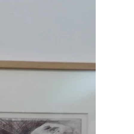
Επιτροπή για τη Διεθνή Ύφεση και Ειρήνη
(ΕΕΔΥΕ) εγκαινίασε, στις 4/12/2015 στο
Πολιτιστικό Κέντρο...